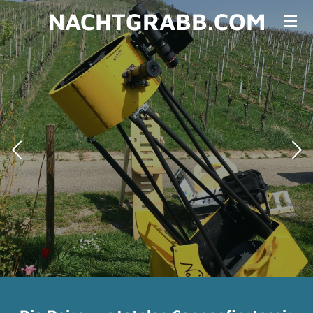
NACHTGRABB.COM
Zum
Hauptinhalt
springen