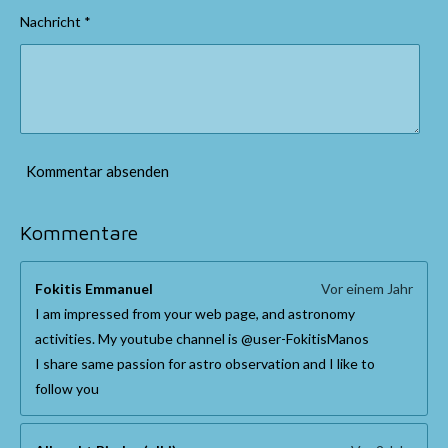
t
Nachricht *
e
r
n
e
Kommentar absenden
Kommentare
Fokitis Emmanuel
Vor einem Jahr
I am impressed from your web page, and astronomy
activities. My youtube channel is @user-FokitisManos
I share same passion for astro observation and I like to
follow you