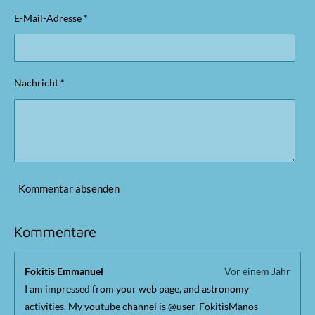
g
e
n
E-Mail-Adresse *
:
d
5
e
n
S
t
Nachricht *
e
r
n
e
Kommentar absenden
Kommentare
Fokitis Emmanuel
Vor einem Jahr
I am impressed from your web page, and astronomy
activities. My youtube channel is @user-FokitisManos