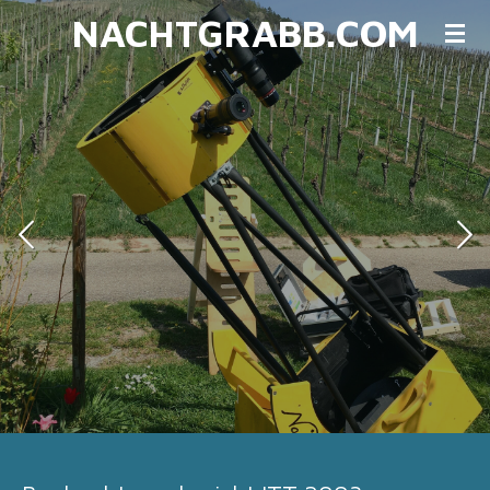
NACHTGRABB.COM
Zum
Hauptinhalt
springen