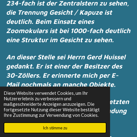
234-fach ist der Zentralstern zu sehen,
die Trennung Gesicht / Kapuze ist
deutlich.
Beim Einsatz eines
Zoomokulars ist bei 1000-fach deutlich
eine Struktur im Gesicht zu sehen.
An dieser Stelle sei Herrn Gerd Huissel
gedankt.
Er ist einer der Besitzer des
30-Zöllers.
Er erinnerte mich per E-
Mail nochmals an manche Objekte.
Diese Website verwendet Cookies, um Ihr
Nutzererlebnis zu verbessern und
Er erläuterte mir auch die
eingesetzten
maßgeschneiderte Anzeigen anzuzeigen. Die
fortgesetzte Nutzung dieser Website bestätigt
Vergrößerungen, und die Verwendung
Ihre Zustimmung zur Verwendung von Cookies.
von Nebel-Filtern.
Ich stimme zu